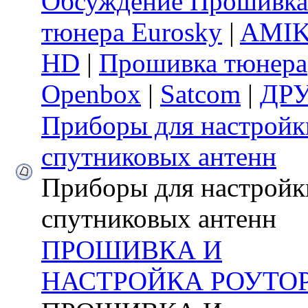
Обсуждение Прошивка
тюнера Eurosky
|
AMI
HD
|
Прошивка тюнера
Openbox
|
Satcom
|
ДР
Приборы для настройк
спутниковых антенн
Приборы для настройк
спутниковых антенн
ПРОШИВКА И
НАСТРОЙКА РОУТО